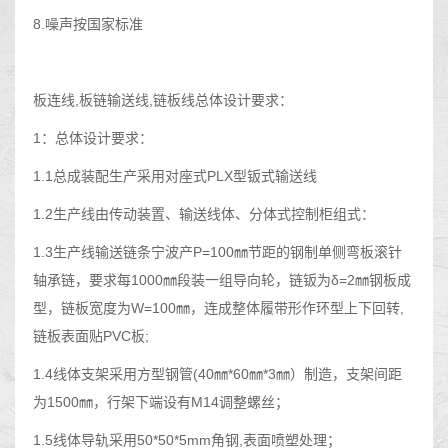
8.噪声按国家标准
板连线,板链输送线,链板线总体设计要求：
1：总体设计要求：
1.1总成装配生产采用对座式PLX型钣式输送线
1.2生产线由传动装置、输送线体、分体式控制柜组式：
1.3生产线输送链条宁波产P=100㎜节距的钢制单侧弯板滚针
轴承链，要求每1000㎜段装一组导向轮，链钣为δ=2㎜钢板成
型，链板宽度为W=100㎜，连成整体履带形作环型上下回转,
链板表面贴PVC板;
1.4线体支架采用方型钢管(40㎜*60㎜*3㎜）制造，支架间距
为1500㎜，行架下端设有M14调整螺丝；
1.5线体导轨采用50*50*5mm角钢,表面喷塑处理；