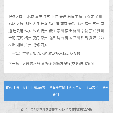
服务区域：
北京
重庆
江苏
上海
天津
石家庄
唐山
保定
沧州
廊坊
太原
沈阳
大连
长春
哈尔滨
南京
无锡
徐州
常州
苏州
南
通
连云港
淮安
盐城
扬州
镇江
泰州
宿迁
杭州
宁波
嘉兴
湖州
合肥
芜湖
福州
厦门
泉州
南昌
济南
青岛
郑州
许昌
武汉
长沙
株洲
湘潭
广州
成都
西安
上一篇：
重型链板流水线-雅龙技术特点及参数
下一篇：
滚筒流水线,滚筒线,滚筒装配线(空调)技术案例
首页
|
关于我们
|
资质荣誉
|
精品生产线
|
新闻中心
|
企业文化
|
联系
我们
办公：高新技术开发区香樟大道211号香枫创意园5楼